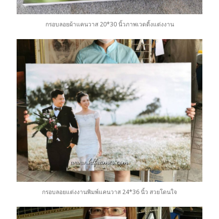
กรอบลอยผ้าแคนวาส 20*30 นิ้วภาพเวดดิ้งแต่งงาน
กรอบลอยแต่งงานพิมพ์แคนวาส 24*36 นิ้ว สวยโดนใจ