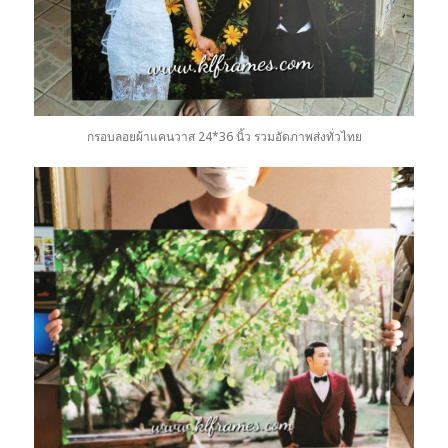
กรอบลอยผ้าแคนวาส 24*36 นิ้ว รวมอัดภาพส่งทั่วไทย