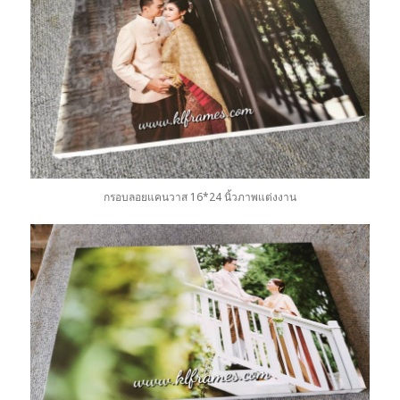
กรอบลอยแคนวาส 16*24 นิ้วภาพแต่งงาน