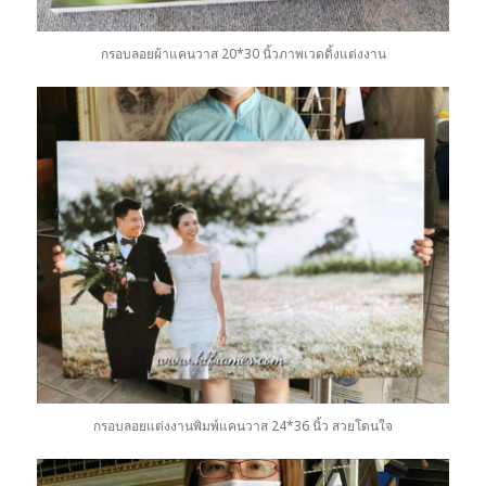
กรอบลอยผ้าแคนวาส 20*30 นิ้วภาพเวดดิ้งแต่งงาน
กรอบลอยแต่งงานพิมพ์แคนวาส 24*36 นิ้ว สวยโดนใจ