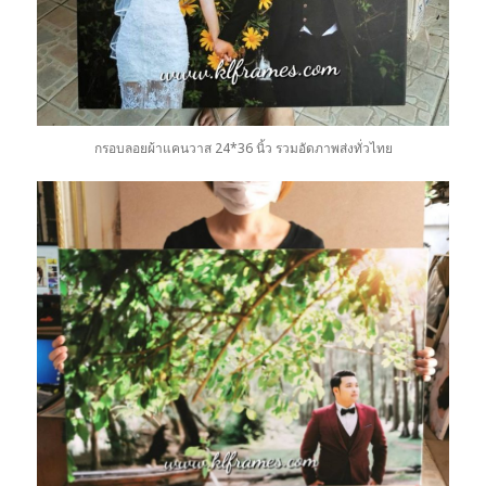
กรอบลอยผ้าแคนวาส 24*36 นิ้ว รวมอัดภาพส่งทั่วไทย