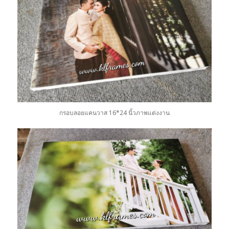
กรอบลอยแคนวาส 16*24 นิ้วภาพแต่งงาน